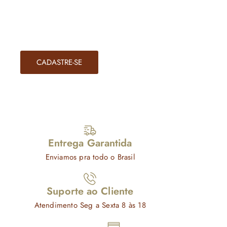
cartão de crédito) tipos de pagamento aceitos ,cartão de crédito,
pix, boleto, nosso e-mail: homepointvendas@gmail.com /contato
via telefone : (31) 30215394.
CADASTRE-SE
Entrega Garantida
Enviamos pra todo o Brasil
Suporte ao Cliente
Atendimento Seg a Sexta 8 às 18